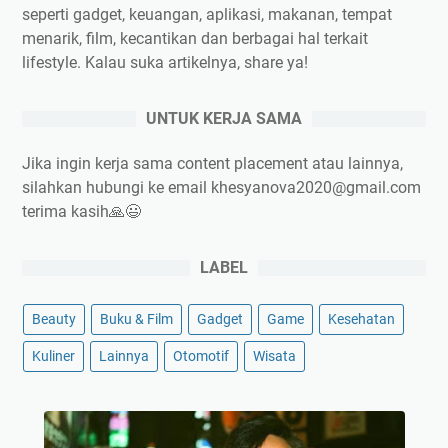
E
seperti gadget, keuangan, aplikasi, makanan, tempat
y
menarik, film, kecantikan dan berbagai hal terkait
e
lifestyle. Kalau suka artikelnya, share ya!
s
N
UNTUK KERJA SAMA
e
w
Jika ingin kerja sama content placement atau lainnya,
P
silahkan hubungi ke email khesyanova2020@gmail.com
a
terima kasih🙏😃
c
k
a
LABEL
g
i
Beauty
Buku & Film
Gadget
Game
Kesehatan
n
Kuliner
Lainnya
Otomotif
Wisata
g
S
i
P