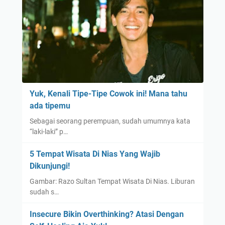
e
n
y
e
l
a
m
a
Yuk, Kenali Tipe-Tipe Cowok ini! Mana tahu
t
ada tipemu
M
Sebagai seorang perempuan, sudah umumnya kata
a
“laki-laki” p…
t
a
5 Tempat Wisata Di Nias Yang Wajib
!
Dikunjungi!
Gambar: Razo Sultan Tempat Wisata Di Nias. Liburan
sudah s…
Insecure Bikin Overthinking? Atasi Dengan