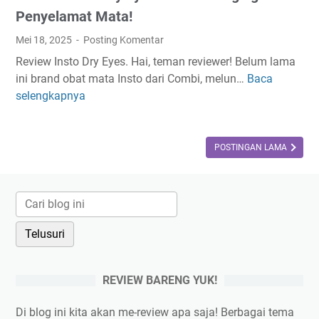
Penyelamat Mata!
Mei 18, 2025
Posting Komentar
Review Insto Dry Eyes. Hai, teman reviewer! Belum lama
ini brand obat mata Insto dari Combi, melun…
Baca
R
selengkapnya
e
v
i
e
POSTINGAN LAMA
w
I
n
s
t
o
D
REVIEW BARENG YUK!
r
y
Di blog ini kita akan me-review apa saja! Berbagai tema