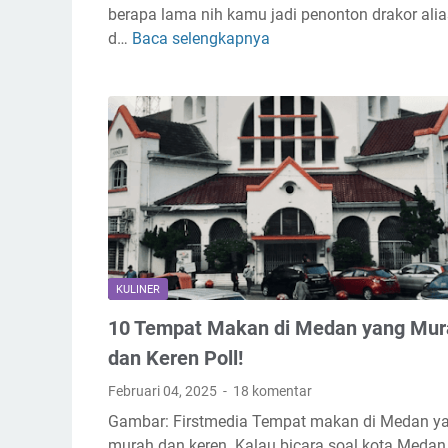
berapa lama nih kamu jadi penonton drakor alia
o
y
d…
Baca selengkapnya
5
r
a
R
2
n
e
0
g
k
1
B
o
6
a
m
T
g
e
e
u
n
r
s
d
p
a
o
s
p
KULINER
i
u
10 Tempat Makan di Medan yang Mur
D
l
r
e
dan Keren Poll!
a
r
Februari 04, 2025
18 komentar
k
D
Gambar: Firstmedia Tempat makan di Medan y
o
a
murah dan keren. Kalau bicara soal kota Medan