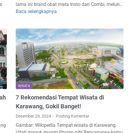
s
lama ini brand obat mata Insto dari Combi, melun…
i
g
Baca selengkapnya
R
k
y
e
i
a
v
t
n
i
T
g
e
a
M
w
p
u
I
i
r
n
S
a
s
e
h
t
r
d
o
u
a
WISATA
D
T
n
ah
7 Rekomendasi Tempat Wisata di
r
a
B
y
m
a
Karawang, Gokil Banget!
E
a
g
Desember 29, 2024
Posting Komentar
y
t
u
ang
Gambar: Wikipedia Tempat wisata di Karawang.
e
D
s
,
Udah masuk musim liburan nih! Rencananya kamu