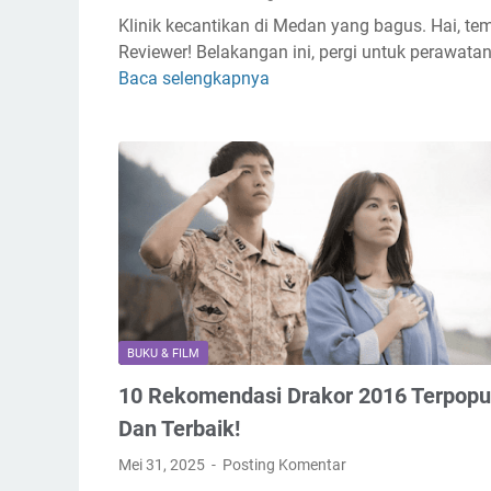
Klinik kecantikan di Medan yang bagus. Hai, te
Reviewer! Belakangan ini, pergi untuk perawata
Baca selengkapnya
5
R
e
k
o
m
e
n
d
a
s
BUKU & FILM
i
10 Rekomendasi Drakor 2016 Terpopu
K
l
Dan Terbaik!
i
Mei 31, 2025
Posting Komentar
n