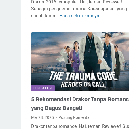
Drakor 2016 terpopuler. Hai, teman Reviewer!
i
Sebagai penggemar drama Korea apalagi yang
k
sudah lama…
Baca selengkapnya
1
K
0
e
R
c
e
a
k
n
o
t
m
i
e
k
n
a
d
n
a
d
BUKU & FILM
s
i
5 Rekomendasi Drakor Tanpa Romanc
i
M
D
e
yang Bagus Banget!
r
d
Mei 28, 2025
Posting Komentar
a
a
Drakor tanpa romance. Hai, teman Reviewer! S
k
n