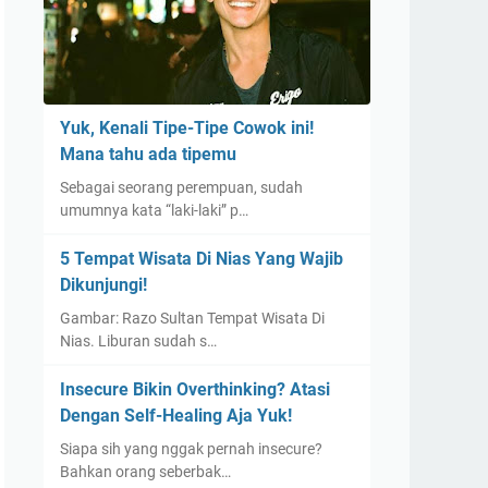
Yuk, Kenali Tipe-Tipe Cowok ini!
Mana tahu ada tipemu
Sebagai seorang perempuan, sudah
umumnya kata “laki-laki” p…
5 Tempat Wisata Di Nias Yang Wajib
Dikunjungi!
Gambar: Razo Sultan Tempat Wisata Di
Nias. Liburan sudah s…
Insecure Bikin Overthinking? Atasi
Dengan Self-Healing Aja Yuk!
Siapa sih yang nggak pernah insecure?
Bahkan orang seberbak…