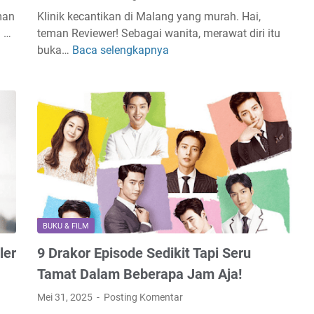
man
Klinik kecantikan di Malang yang murah. Hai,
n …
teman Reviewer! Sebagai wanita, merawat diri itu
buka…
Baca selengkapnya
6
R
e
k
o
m
e
n
d
a
s
BUKU & FILM
i
ler
9 Drakor Episode Sedikit Tapi Seru
K
l
Tamat Dalam Beberapa Jam Aja!
i
Mei 31, 2025
Posting Komentar
n