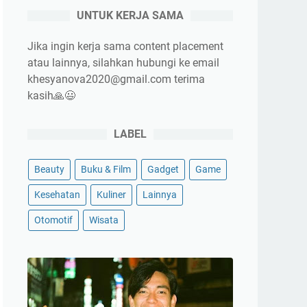
UNTUK KERJA SAMA
Jika ingin kerja sama content placement
atau lainnya, silahkan hubungi ke email
khesyanova2020@gmail.com terima
kasih🙏😃
LABEL
Beauty
Buku & Film
Gadget
Game
Kesehatan
Kuliner
Lainnya
Otomotif
Wisata