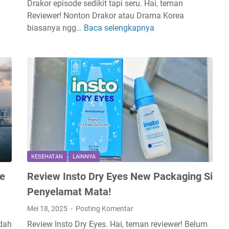
Drakor episode sedikit tapi seru. Hai, teman
i
Reviewer! Nonton Drakor atau Drama Korea
k
biasanya ngg…
Baca selengkapnya
9
K
D
e
r
c
a
a
k
n
o
t
r
i
E
k
p
a
i
n
s
d
KESEHATAN
LAINNYA
o
i
e
Review Insto Dry Eyes New Packaging Si
d
M
e
a
Penyelamat Mata!
S
l
Mei 18, 2025
Posting Komentar
e
a
udah
Review Insto Dry Eyes. Hai, teman reviewer! Belum
d
n