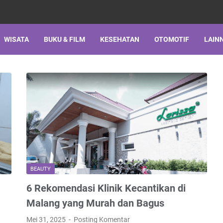
WISATA
BUKU & FILM
KESEHATAN
OTOMOTIF
LAIN
BEAUTY
6 Rekomendasi Klinik Kecantikan di
Malang yang Murah dan Bagus
Mei 31, 2025
Posting Komentar