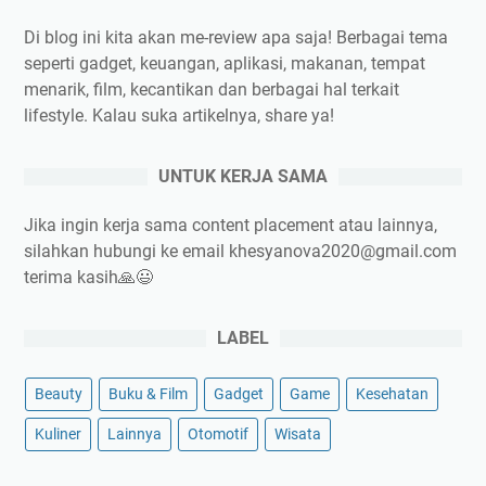
A
e
a
j
Di blog ini kita akan me-review apa saja! Berbagai tema
l
n
a
seperti gadget, keuangan, aplikasi, makanan, tempat
l
g
!
menarik, film, kecantikan dan berbagai hal terkait
o
B
lifestyle. Kalau suka artikelnya, share ya!
W
a
o
g
UNTUK KERJA SAMA
r
u
l
s
Jika ingin kerja sama content placement atau lainnya,
d
B
silahkan hubungi ke email khesyanova2020@gmail.com
,
a
terima kasih🙏😃
F
n
i
g
l
e
LABEL
m
t
S
!
Beauty
Buku & Film
Gadget
Game
Kesehatan
c
Kuliner
Lainnya
Otomotif
Wisata
i
-