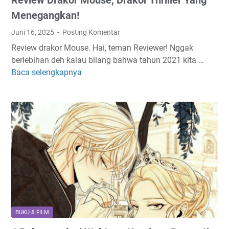
l
m
Menegangkan!
P
Juni 16, 2025
Posting Komentar
e
Review drakor Mouse. Hai, teman Reviewer! Nggak
r
berlebihan deh kalau bilang bahwa tahun 2021 kita …
a
Baca selengkapnya
R
m
e
p
v
o
i
k
e
a
w
n
D
J
r
e
a
n
k
i
o
u
r
s
BUKU & FILM
M
,