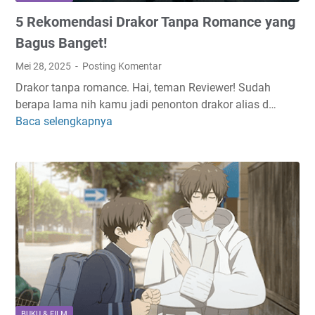
e
e
5 Rekomendasi Drakor Tanpa Romance yang
S
r
e
D
Bagus Banget!
d
a
Mei 28, 2025
Posting Komentar
i
n
Drakor tanpa romance. Hai, teman Reviewer! Sudah
k
T
berapa lama nih kamu jadi penonton drakor alias d…
i
e
Baca selengkapnya
5
t
r
R
T
b
e
a
a
k
p
i
o
i
k
m
S
!
e
e
n
r
d
u
a
T
s
a
i
m
BUKU & FILM