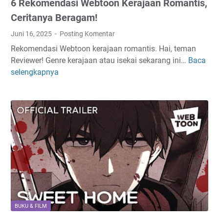
6 Rekomendasi Webtoon Kerajaan Romantis,
o
W
u
a
Ceritanya Beragam!
s
j
Juni 16, 2025
Posting Komentar
e
i
Rekomendasi Webtoon kerajaan romantis. Hai, teman
,
b
Reviewer! Genre kerajaan atau isekai sekarang ini…
Baca
6
D
N
selengkapnya
R
r
o
e
a
n
k
k
t
o
o
o
m
r
n
e
T
D
n
h
e
d
r
h
a
i
!
s
l
i
l
W
e
BUKU & FILM
e
r