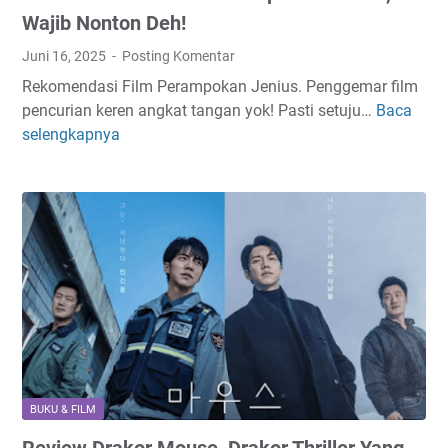
Wajib Nonton Deh!
Juni 16, 2025
Posting Komentar
Rekomendasi Film Perampokan Jenius. Penggemar film
pencurian keren angkat tangan yok! Pasti setuju…
Baca
5
selengkapnya
R
e
k
o
m
e
n
d
a
s
i
F
BUKU & FILM
i
Review Drakor Mouse, Drakor Thriller Yang