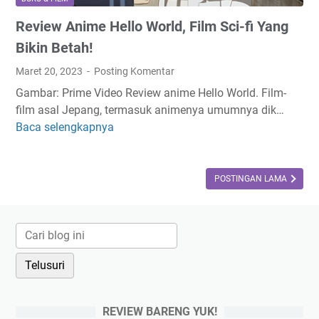
D
a
Review Anime Hello World, Film Sci-fi Yang
r
t
a
D
Bikin Betah!
k
a
Maret 20, 2023
Posting Komentar
o
l
Gambar: Prime Video Review anime Hello World. Film-
r
a
film asal Jepang, termasuk animenya umumnya dik…
T
m
Baca selengkapnya
R
a
B
e
n
e
v
p
b
i
POSTINGAN LAMA
a
e
e
R
r
w
o
a
A
m
p
n
a
a
i
n
J
m
c
a
e
e
m
REVIEW BARENG YUK!
H
y