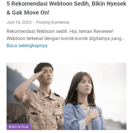
5 Rekomendasi Webtoon Sedih, Bikin Nyesek
b
Y
t
a
& Gak Move On!
o
n
Juni 16, 2025
Posting Komentar
o
g
Rekomendasi Webtoon sedih. Hai, teman Reviewer!
n
M
Webtoon terkenal dengan komik-komik digitalnya yang…
K
e
Baca selengkapnya
5
e
n
R
r
e
e
a
g
k
j
a
o
a
n
m
a
g
e
n
k
n
R
a
d
o
n
a
m
!
s
a
i
n
BUKU & FILM
W
t