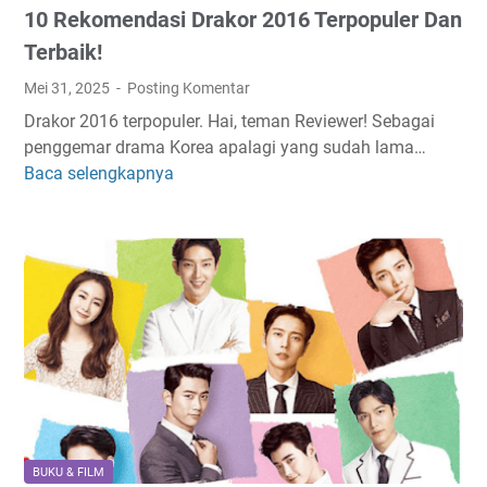
10 Rekomendasi Drakor 2016 Terpopuler Dan
e
i
b
s
Terbaik!
t
,
Mei 31, 2025
Posting Komentar
o
C
Drakor 2016 terpopuler. Hai, teman Reviewer! Sebagai
o
e
penggemar drama Korea apalagi yang sudah lama…
n
r
Baca selengkapnya
1
S
i
0
e
t
R
d
a
e
i
n
k
h
y
o
,
a
m
B
B
e
i
e
n
k
r
d
i
a
a
n
g
s
N
a
BUKU & FILM