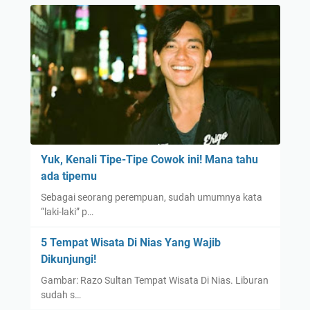
f
i
Y
a
n
g
B
i
k
i
Yuk, Kenali Tipe-Tipe Cowok ini! Mana tahu
n
ada tipemu
B
Sebagai seorang perempuan, sudah umumnya kata
e
“laki-laki” p…
t
a
5 Tempat Wisata Di Nias Yang Wajib
h
Dikunjungi!
!
Gambar: Razo Sultan Tempat Wisata Di Nias. Liburan
sudah s…