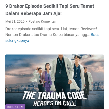
i
y
m
9 Drakor Episode Sedikit Tapi Seru Tamat
D
e
!
r
s
Dalam Beberapa Jam Aja!
a
e
Mei 31, 2025
Posting Komentar
k
k
Drakor episode sedikit tapi seru. Hai, teman Reviewer!
o
&
Nonton Drakor atau Drama Korea biasanya ngg…
Baca
9
r
G
selengkapnya
D
2
a
r
0
k
a
1
M
k
6
o
o
T
v
r
e
e
E
r
O
p
p
n
i
o
!
s
p
o
u
d
l
BUKU & FILM